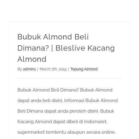
Bubuk Almond Beli Dimana? | Bleslive Kacang Almond
Bubuk Almond Beli
Dimana? | Bleslive Kacang
Almond
By
admin1
|
March 7th, 2019
|
Tepung Almond
Bubuk Almond Beli Dimana? Bubuk Almond
dapat anda beli disini. Informasi Bubuk Almond
Beli Dimana dapat anda peroleh disini. Bubuk
Kacang Almond dapat dibeli di Indomaret,
supermarket terntentu ataupun secara online.